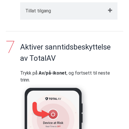
Tillat tilgang
Tillat TotalAV tilgang – Varsler
For å komme i gang med å gi TotalAV
Aktiver sanntidsbeskyttelse
tilgang til enheten din, trykk på
Tillat
for å
tillate at TotalAV sender deg varsler.
av TotalAV
Trykk på
Av/på-ikonet
, og fortsett til neste
trinn.