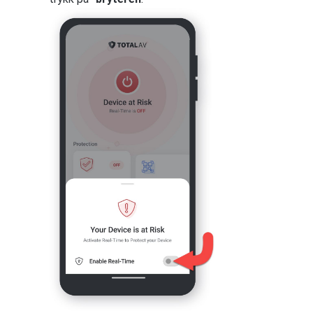
Tillat TotalAV tilgang – Kontakter
Trykk på
Tillat
, slik at TotalAV kan få
tilgang til kontaktene dine.