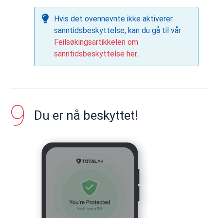
Hvis det ovennevnte ikke aktiverer
sanntidsbeskyttelse, kan du gå til vår
Feilsøkingsartikkelen om
sanntidsbeskyttelse her.
Du er nå beskyttet!
Tillat TotalAV tilgang – Fullført
Trykk på
Ferdig
for å bekrefte at tilgang
er autorisert for enheten din.