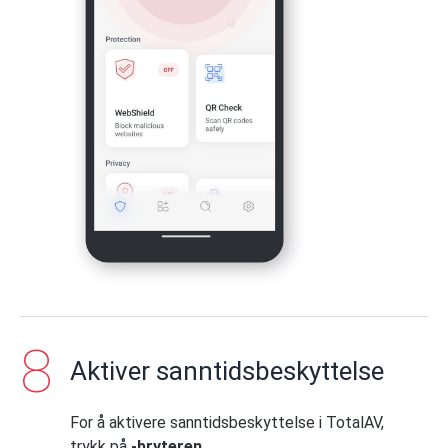
Tillat TotalAV tilgang – bilder og
videoer
Trykk på
Tillat alle
for å gi TotalAV tilgang
til bildene og videoene dine. Hvis du ikke
ønsker å gi TotalAV all tilgang, trykker du
på
Tillat begrenset tilgang
.
Aktiver sanntidsbeskyttelse
For å aktivere sanntidsbeskyttelse i TotalAV,
trykk på
-bryteren
.