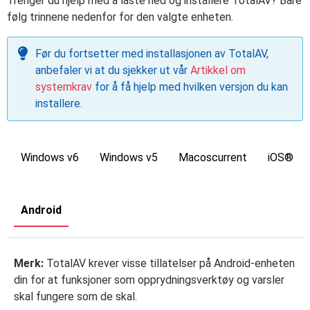
Trenger du hjelp med å laste ned og installere TotalAV? Bare
følg trinnene nedenfor for den valgte enheten.
Før du fortsetter med installasjonen av TotalAV,
anbefaler vi at du sjekker ut vår
Artikkel om
systemkrav
for å få hjelp med hvilken versjon du kan
installere.
Windows v6
Windows v5
Macoscurrent
iOS®
Android
Merk:
TotalAV krever visse tillatelser på Android-enheten
din for at funksjoner som opprydningsverktøy og varsler
skal fungere som de skal.