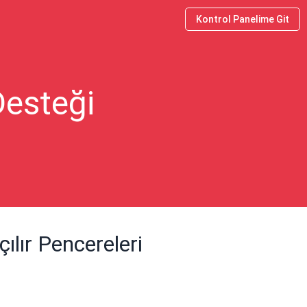
Kontrol Panelime Git
Desteği
çılır Pencereleri