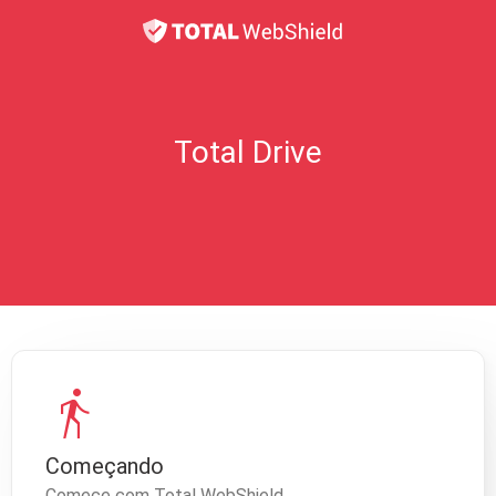
Total Drive
directions_walk
Começando
Comece com Total WebShield