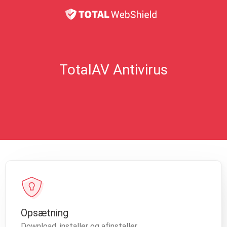
TotalAV Antivirus
Opsætning
Download, installer og afinstaller